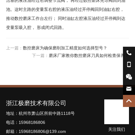
活塞的液压油经过右调整节流阀， 再经过数控磨床先导阀回到油
池。这时主路的变量泵右腔的液压油经过开停阀回到油缸右腔，
推动数控磨床工作台左行； 同时油缸左腔液压油经过开停阀到达
变量泵吸入腔， 形成闭式回路。
上一篇：
数控磨床为确保磨削加工精度如何选择型号？

下一篇：
磨床厂家教你数控磨床刀具如何检查保养？
电

话
手

机
微

信
邮

浙江极磨技术有限公司
箱
TOP
地址：杭州市萧山区所前中路1118号
电话：15968186806
关注我们
邮箱：
15968186806@139.com