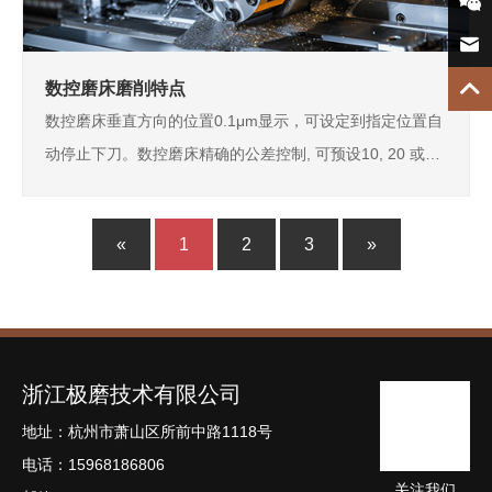

机
微

信
邮

数控磨床磨削特点
箱
数控磨床垂直方向的位置0.1μm显示，可设定到指定位置自
TOP
动停止下刀。数控磨床精确的公差控制, 可预设10, 20 或
30μm档位数控磨床可预设五次的磨削火花消除系统。按动
数控磨床按钮可使数控磨床工作台在预设的位置上停止。数
«
1
2
3
»
控磨床利用重力原理的自动润滑系统。数控磨床实现…
浙江极磨技术有限公司
地址：杭州市萧山区所前中路1118号
电话：15968186806
关注我们